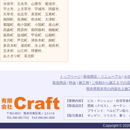
水俣市、玉名市、山鹿市、菊池市、
宇土市、上天草市、宇城市、阿蘇市、
天草市、合志市、美里町、玉東町、
南関町、長洲町、和水町、大津町、
菊陽町、南小国町、小国町、産山村、
高森町、西原村、南阿蘇村、御船町、
嘉島町、益城町、甲佐町、山都町、
氷川町、芦北町、津奈木町、錦町、
多良木町、湯前町、水上村、相良村、
五木村、山江村、球磨村、
あさぎり町、苓北町
トップページ
|
新規開店・リニューアル
|
お
取扱商品
|
料金
|
施工例
|
ご依頼から施工までの流
熊本県熊本市の内装仕上施工・
【業務内容】
ビル・マンション・住宅等各
【取扱品目】
壁紙（クロス）、カーテン、
ブラインド、ベルビアン貼り
〒862-0913 熊本市東区尾ノ上3-11-8
【取引業者】
サンゲツ、リリカラ、東リ、
TEL:096-385-7552 FAX:096-381-2858
Copyright ©
2026