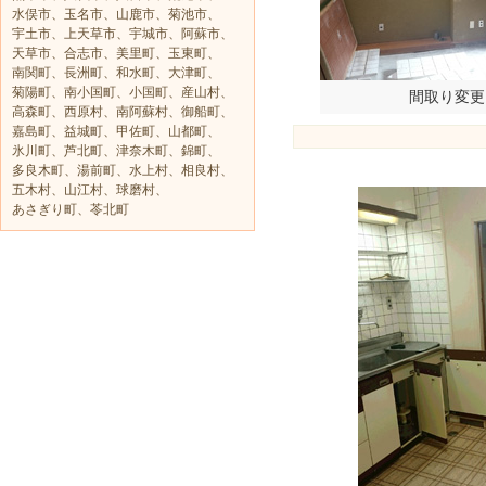
水俣市、玉名市、山鹿市、菊池市、
宇土市、上天草市、宇城市、阿蘇市、
天草市、合志市、美里町、玉東町、
南関町、長洲町、和水町、大津町、
菊陽町、南小国町、小国町、産山村、
間取り変更
高森町、西原村、南阿蘇村、御船町、
嘉島町、益城町、甲佐町、山都町、
氷川町、芦北町、津奈木町、錦町、
多良木町、湯前町、水上村、相良村、
五木村、山江村、球磨村、
あさぎり町、苓北町