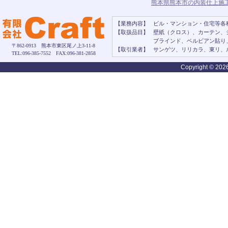
熊本県熊本市の内装仕上施工・
【業務内容】
ビル・マンション・住宅等各
【取扱品目】
壁紙（クロス）、カーテン、
ブラインド、ベルビアン貼り
〒862-0913 熊本市東区尾ノ上3-11-8
【取引業者】
サンゲツ、リリカラ、東リ、
TEL:096-385-7552 FAX:096-381-2858
Copyright ©
2026