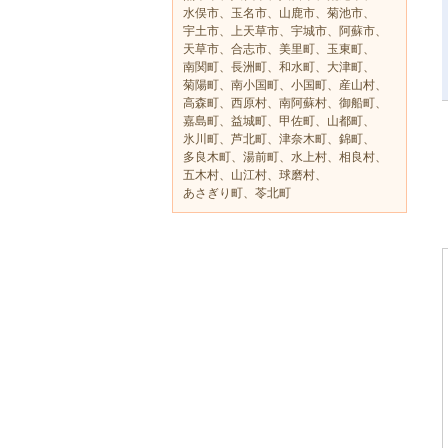
水俣市、玉名市、山鹿市、菊池市、
宇土市、上天草市、宇城市、阿蘇市、
天草市、合志市、美里町、玉東町、
南関町、長洲町、和水町、大津町、
菊陽町、南小国町、小国町、産山村、
高森町、西原村、南阿蘇村、御船町、
嘉島町、益城町、甲佐町、山都町、
氷川町、芦北町、津奈木町、錦町、
多良木町、湯前町、水上村、相良村、
五木村、山江村、球磨村、
あさぎり町、苓北町