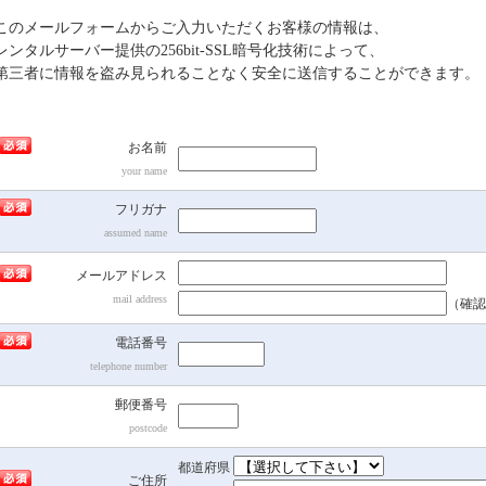
このメールフォームからご入力いただくお客様の情報は、
レンタルサーバー提供の256bit-SSL暗号化技術によって、
第三者に情報を盗み見られることなく安全に送信することができます。
お名前
your name
フリガナ
間
assumed name
違
っ
メールアドレス
て
mail address
（確認
い
る
電話番号
と
telephone number
連
郵便番号
絡
postcode
で
き
都道府県
ま
ご住所