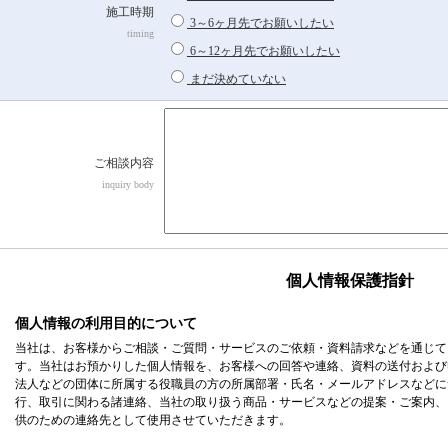
施工時期
3～6ヶ月先でお願いしたい
timing
6～12ヶ月先でお願いしたい
まだ決めていない
ご相談内容
inquiry body