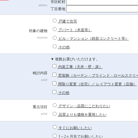
市区町村
せ
address
丁目番地
ん！
戸建て住宅
アパート（木造等）
対象の建物
structure
ビル・マンション（鉄筋コンクリート等）
その他
▼ 複数お選びいただけます。
内装工事（天井・壁・床）
検討内容
窓装飾（カーテン・ブラインド・ロールスクリ
paint
間取り変更（住宅）／ レイアウト変更（店舗）
その他
デザイン・品質にこだわりたい
重点項目
point
品質よりも価格を重視したい
すぐにお願いしたい
1～2ヶ月先でお願いしたい